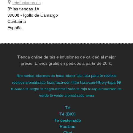
teinfusionas.es
Bº las tiendas 1A
39608 - Igollo de Camargo
Cantabria
España
Tienda online de tés e infusiones de calidad al mejor
precio. Envíos gratis en pedidos a partir de 20 €.
lata-para-te
rooibos
lata
filtro
hierbas
infusiones-de-frutas
infusor
te
taza
taza-con-filtro
taza-con-filtro-y-tapa
rooibos-aromatizado
te-
te-negro
te-negro-aromatizado
te-rojo
te-blanco
te-rojo-aromatizado
verde
te-verde-aromatizado
tetera
Té
Té (BIO)
Té desteinado
Rooibos
Chai