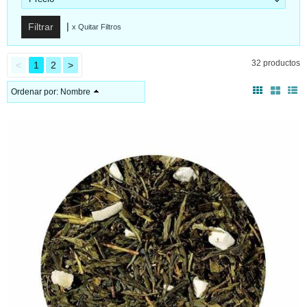
|
x Quitar Filtros
32 productos
<
1
2
>
Ordenar por:
Nombre