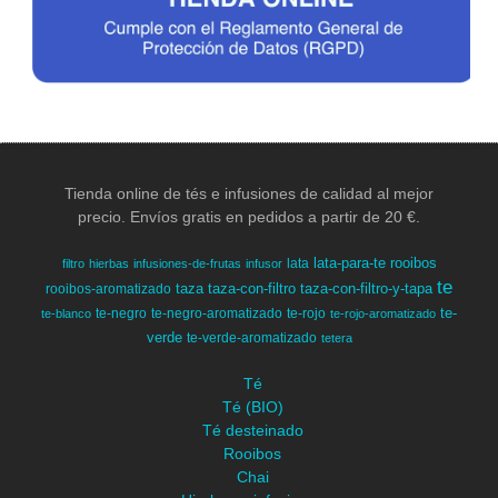
Tienda online de tés e infusiones de calidad al mejor
precio. Envíos gratis en pedidos a partir de 20 €.
lata-para-te
rooibos
lata
filtro
hierbas
infusiones-de-frutas
infusor
te
taza
taza-con-filtro
taza-con-filtro-y-tapa
rooibos-aromatizado
te-
te-negro
te-negro-aromatizado
te-rojo
te-blanco
te-rojo-aromatizado
verde
te-verde-aromatizado
tetera
Té
Té (BIO)
Té desteinado
Rooibos
Chai