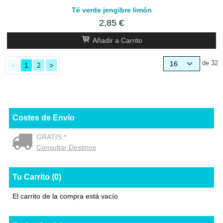
Té verde jengibre limón
2,85 €
Añadir a Carrito
de 32
<
1
2
>
Costes de Envío
GRATIS *
Consultar Destinos
Tu Carrito (0)
El carrito de la compra está vacío