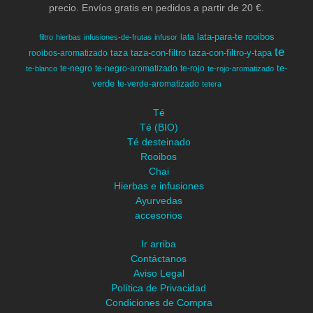
precio. Envíos gratis en pedidos a partir de 20 €.
lata-para-te
rooibos
lata
filtro
hierbas
infusiones-de-frutas
infusor
te
taza
taza-con-filtro
taza-con-filtro-y-tapa
rooibos-aromatizado
te-
te-negro
te-negro-aromatizado
te-rojo
te-blanco
te-rojo-aromatizado
verde
te-verde-aromatizado
tetera
Té
Té (BIO)
Té desteinado
Rooibos
Chai
Hierbas e infusiones
Ayurvedas
accesorios
Ir arriba
Contáctanos
Aviso Legal
Política de Privacidad
Condiciones de Compra