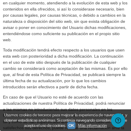
en cualquier momento, atendiendo a la evolución de esta web y los
contenidos en ella ofrecidos, si así lo considerase necesario, bien
por causas legales, por causas técnicas, o debido a cambios en la
naturaleza o disposición del sitio web, sin que exista obligación de
avisar o poner en conocimiento del Usuario dichas modificaciones,
entendiéndose como suficiente su publicación en el propio sitio
web.
Toda modificación tendrá efecto respecto a los usuarios que usen
esta web con posterioridad a dicha modificación. La continuación
en el uso de este sitio después de la publicación de cualquier
cambio se considerará como aceptación de las mismas. Es por ello
que, al final de esta Política de Privacidad, se publicará siempre la
última fecha de su actualización, por lo que los cambios
introducidos serán efectivos a partir de dicha fecha.
En caso de que el Usuario no esté de acuerdo con las
actualizaciones de nuestra Política de Privacidad, podrá renunciar
a las mismas no introduciendo sus datos personales en los
Usamos cookies de terceros para mejorar la experiencia de navegación, y
formularios de contacto de la web o bien ejerciendo sus derechos
obtener estadísticas anónimas. Si continúa navegando consideramos que
tal y como se han especificado anteriormente. En caso de no ver
acepta el uso de cookies.
OK
Más información
satisfechos sus derechos, puede realizar una reclamación ante la