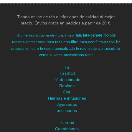
Tienda online de tés e infusiones de calidad al mejor
precio. Envíos gratis en pedidos a partir de 20 €.
lata-para-te
rooibos
lata
filtro
hierbas
infusiones-de-frutas
infusor
te
taza
taza-con-filtro
taza-con-filtro-y-tapa
rooibos-aromatizado
te-
te-negro
te-negro-aromatizado
te-rojo
te-blanco
te-rojo-aromatizado
verde
te-verde-aromatizado
tetera
Té
Té (BIO)
Té desteinado
Rooibos
Chai
Hierbas e infusiones
Ayurvedas
accesorios
Ir arriba
Contáctanos