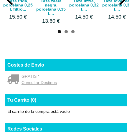
Taza frida,
Taza zaara
Taza lizzie,
Taza love tea,
porcelana 0,25
negra,
porcelana 0,32
porcelana 0,32
l. filtro...
porcelana 0,35
l....
l....
l....
15,50 €
14,50 €
14,50 €
13,60 €
Costes de Envío
GRATIS *
Consultar Destinos
Tu Carrito (0)
El carrito de la compra está vacío
Redes Sociales