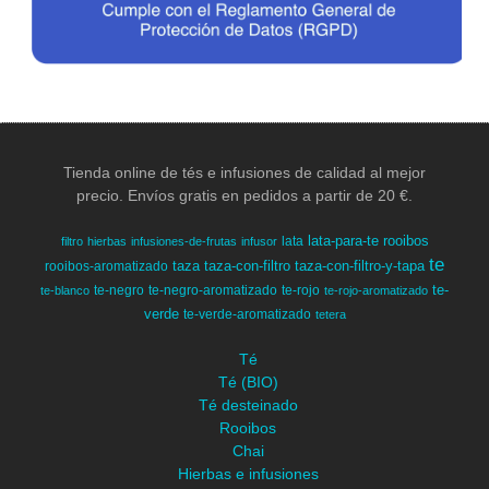
Tienda online de tés e infusiones de calidad al mejor
precio. Envíos gratis en pedidos a partir de 20 €.
lata-para-te
rooibos
lata
filtro
hierbas
infusiones-de-frutas
infusor
te
taza
taza-con-filtro
taza-con-filtro-y-tapa
rooibos-aromatizado
te-
te-negro
te-negro-aromatizado
te-rojo
te-blanco
te-rojo-aromatizado
verde
te-verde-aromatizado
tetera
Té
Té (BIO)
Té desteinado
Rooibos
Chai
Hierbas e infusiones