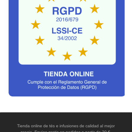
Tienda online de tés e infusiones de calidad al mejor
precio. Envíos gratis en pedidos a partir de 20 €.