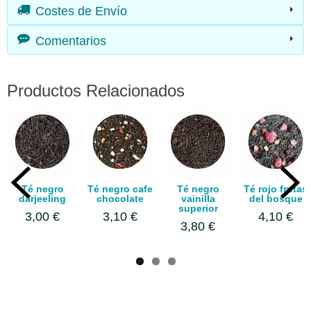
Costes de Envío
Comentarios
Productos Relacionados
Té negro
Té negro cafe
Té negro
Té rojo frutas
darjeeling
chocolate
vainilla
del bosque
superior
3,00 €
3,10 €
4,10 €
3,80 €