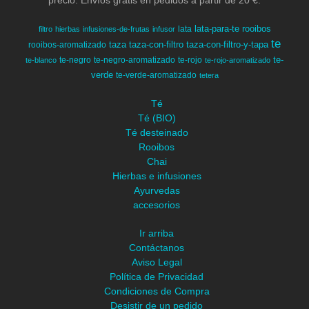
lata-para-te
rooibos
lata
filtro
hierbas
infusiones-de-frutas
infusor
te
taza
taza-con-filtro
taza-con-filtro-y-tapa
rooibos-aromatizado
te-
te-negro
te-negro-aromatizado
te-rojo
te-blanco
te-rojo-aromatizado
verde
te-verde-aromatizado
tetera
Té
Té (BIO)
Té desteinado
Rooibos
Chai
Hierbas e infusiones
Ayurvedas
accesorios
Ir arriba
Contáctanos
Aviso Legal
Política de Privacidad
Condiciones de Compra
Desistir de un pedido