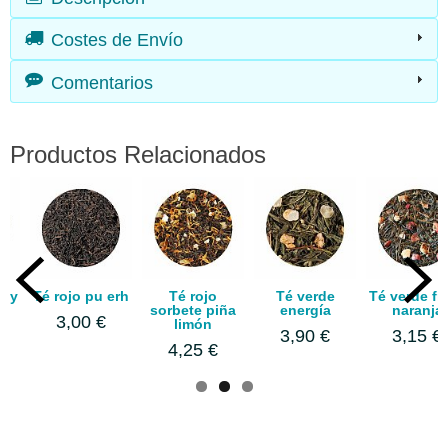
Costes de Envío
Comentarios
Productos Relacionados
l y
Té rojo pu erh
Té rojo
Té verde
Té verde fr
es
sorbete piña
energía
naranja
3,00 €
limón
3,90 €
3,15 €
4,25 €