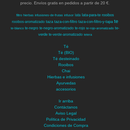
precio. Envíos gratis en pedidos a partir de 20 €.
lata-para-te
rooibos
lata
filtro
hierbas
infusiones-de-frutas
infusor
te
taza
taza-con-filtro
taza-con-filtro-y-tapa
rooibos-aromatizado
te-
te-negro
te-negro-aromatizado
te-rojo
te-blanco
te-rojo-aromatizado
verde
te-verde-aromatizado
tetera
Té
Té (BIO)
Té desteinado
Rooibos
Chai
Hierbas e infusiones
Ayurvedas
accesorios
Ir arriba
Contáctanos
Aviso Legal
Política de Privacidad
Condiciones de Compra