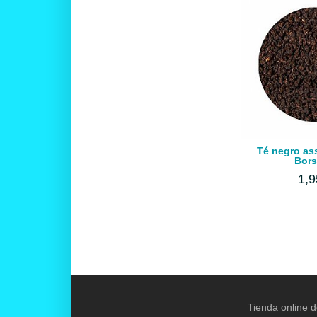
Té negro a
Bors
1,9
Tienda online d