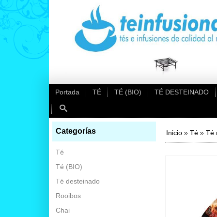
Portada
TÉ
TÉ (BIO)
TÉ DESTEINADO
Categorías
Inicio
»
Té
»
Té 
Té
Té (BIO)
Té desteinado
Rooibos
Chai