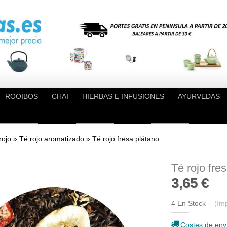
ROOIBOS
CHAI
HIERBAS E INFUSIONES
AYURVEDAS
rojo
»
Té rojo aromatizado
»
Té rojo fresa plátano
Té rojo fre
3,65 €
4 En Stock
-
(Imp
Costes de env