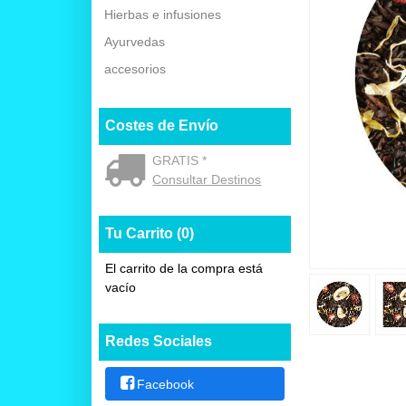
Hierbas e infusiones
Ayurvedas
accesorios
Costes de Envío
GRATIS *
Consultar Destinos
Tu Carrito (0)
El carrito de la compra está
vacío
Redes Sociales
Facebook