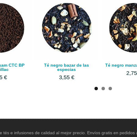
ssam CTC BP
Té negro bazar de las
Té negro manz
illac
especias
2,75
5 €
3,55 €
e tés e infusiones de calidad al mejor precio. Envíos gratis en pedidos a