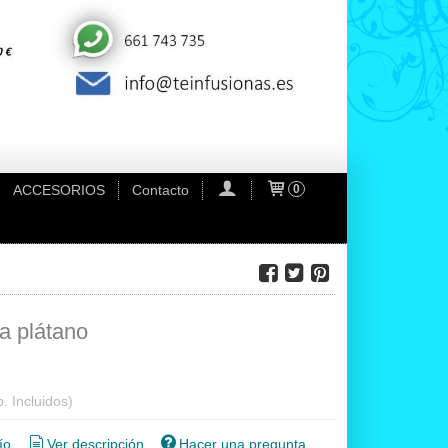
ACCESORIOS
Contacto
0
sa plátano
. Incluidos)
ío
Ver descripción
Hacer una pregunta