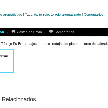
jo aromatizado
|
Tags:
te
te-rojo
te-rojo-aromatizado
|
Comentarios
ión
Costes de Envío
Comentarios
 Té rojo Pu Erh, rodajas de fresa, rodajas de plátano, flores de calénd
 Relacionados