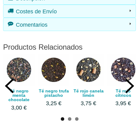
Costes de Envío
Comentarios
Productos Relacionados
Té negro
Té negro trufa
Té rojo canela
Té rojo
menta
pistacho
limón
cítricos
chocolate
3,25 €
3,75 €
3,95 €
3,00 €