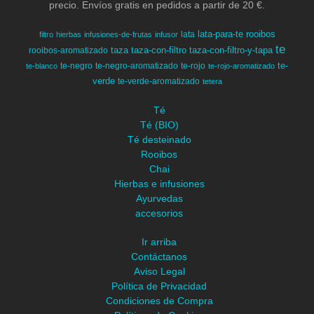
precio. Envíos gratis en pedidos a partir de 20 €.
lata-para-te
rooibos
lata
filtro
hierbas
infusiones-de-frutas
infusor
te
taza
taza-con-filtro
taza-con-filtro-y-tapa
rooibos-aromatizado
te-
te-negro
te-negro-aromatizado
te-rojo
te-blanco
te-rojo-aromatizado
verde
te-verde-aromatizado
tetera
Té
Té (BIO)
Té desteinado
Rooibos
Chai
Hierbas e infusiones
Ayurvedas
accesorios
Ir arriba
Contáctanos
Aviso Legal
Política de Privacidad
Condiciones de Compra