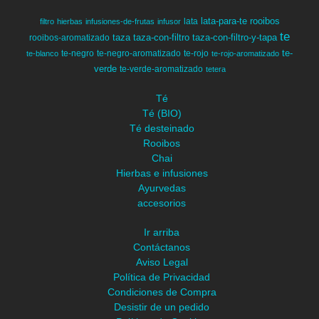
lata-para-te
rooibos
lata
filtro
hierbas
infusiones-de-frutas
infusor
te
taza
taza-con-filtro
taza-con-filtro-y-tapa
rooibos-aromatizado
te-
te-negro
te-negro-aromatizado
te-rojo
te-blanco
te-rojo-aromatizado
verde
te-verde-aromatizado
tetera
Té
Té (BIO)
Té desteinado
Rooibos
Chai
Hierbas e infusiones
Ayurvedas
accesorios
Ir arriba
Contáctanos
Aviso Legal
Política de Privacidad
Condiciones de Compra
Desistir de un pedido