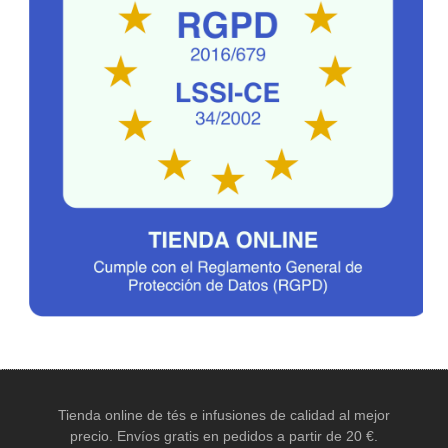
Tienda online de tés e infusiones de calidad al mejor
precio. Envíos gratis en pedidos a partir de 20 €.