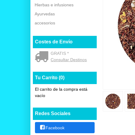
Hierbas e infusiones
Ayurvedas
accesorios
Costes de Envío
GRATIS *
Consultar Destinos
Tu Carrito (0)
El carrito de la compra está
vacío
Redes Sociales
Facebook