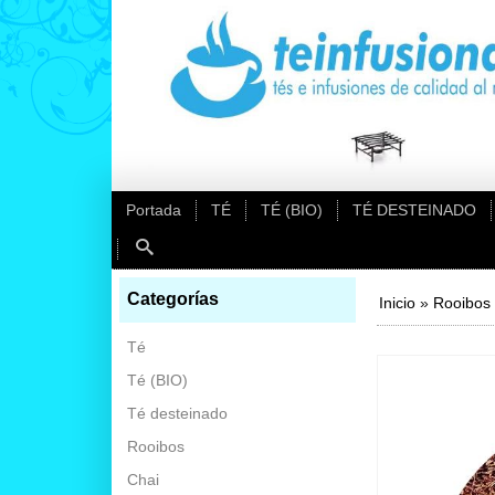
Portada
TÉ
TÉ (BIO)
TÉ DESTEINADO
Categorías
Inicio
»
Rooibos
Té
Té (BIO)
Té desteinado
Rooibos
Chai