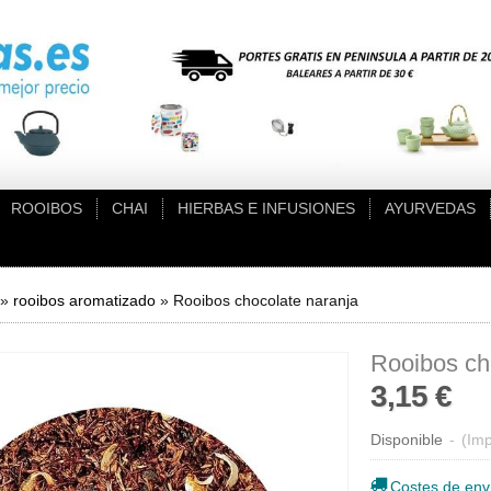
ROOIBOS
CHAI
HIERBAS E INFUSIONES
AYURVEDAS
»
rooibos aromatizado
»
Rooibos chocolate naranja
Rooibos ch
3,15 €
Disponible
-
(Imp
Costes de env