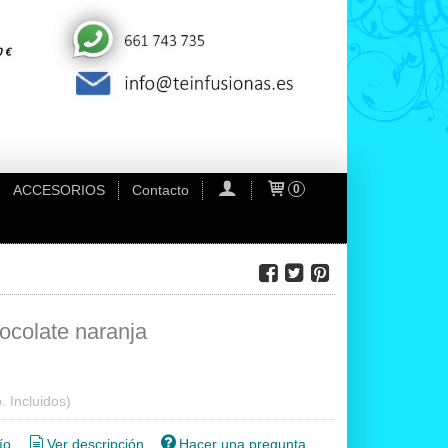
ACCESORIOS
Contacto
0
ocolate naranja
. Incluidos)
ío
Ver descripción
Hacer una pregunta