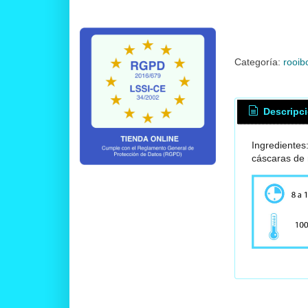
Categoría:
rooib
Descripc
Ingrediente
cáscaras de 