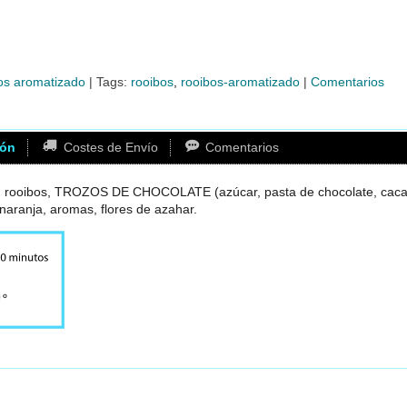
os aromatizado
|
Tags:
rooibos
rooibos-aromatizado
|
Comentarios
ión
Costes de Envío
Comentarios
s: rooibos, TROZOS DE CHOCOLATE (azúcar, pasta de chocolate, caca
naranja, aromas, flores de azahar.