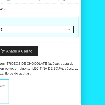
A14
Añadir a Carrito
oibos, TROZOS DE CHOCOLATE (azúcar, pasta de
 en polvo, emulgente: LECITINA DE SOJA), cáscaras
s, flores de azahar .