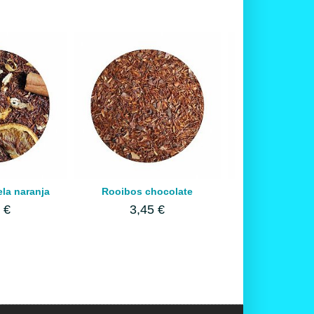
la naranja
Rooibos chocolate
Rooibos c
 €
3,45 €
3,35 