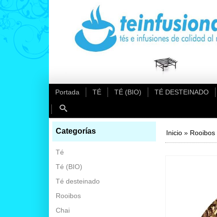
Portada
TÉ
TÉ (BIO)
TÉ DESTEINADO
Categorías
Inicio
»
Rooibos
Té
Té (BIO)
Té desteinado
Rooibos
Chai