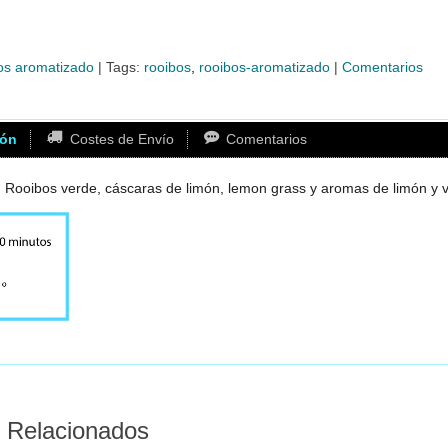
os aromatizado
|
Tags:
rooibos
rooibos-aromatizado
|
Comentarios
ión
Costes de Envío
Comentarios
: Rooibos verde, cáscaras de limón, lemon grass y aromas de limón y va
 Relacionados