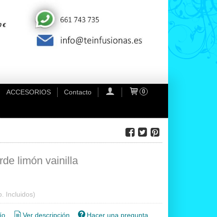
ACCESORIOS
Contacto
0
de limón vainilla
. Incluidos)
ío
Ver descripción
Hacer una pregunta