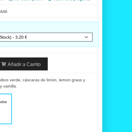
A46
Añadir a Carrito
oibos verde, cáscaras de limón, lemon grass y
 vainilla.