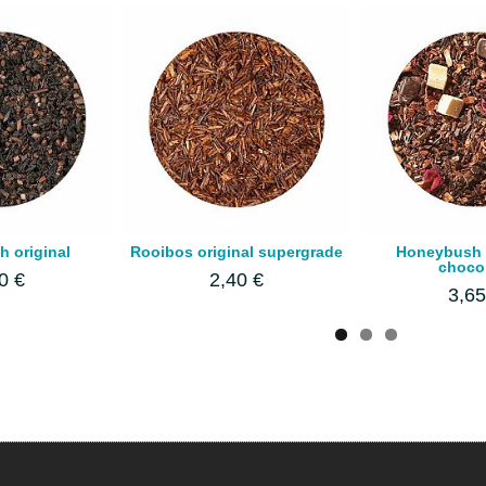
 original
Rooibos original supergrade
Honeybush 
choco
0 €
2,40 €
3,65