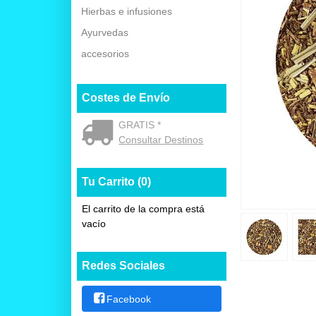
Hierbas e infusiones
Ayurvedas
accesorios
Costes de Envío
GRATIS *
Consultar Destinos
Tu Carrito (0)
El carrito de la compra está
vacío
Redes Sociales
Facebook