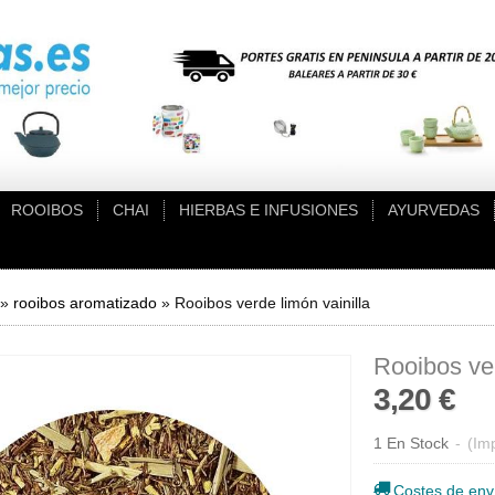
ROOIBOS
CHAI
HIERBAS E INFUSIONES
AYURVEDAS
»
rooibos aromatizado
»
Rooibos verde limón vainilla
Rooibos ver
3,20 €
1 En Stock
-
(Imp
Costes de env