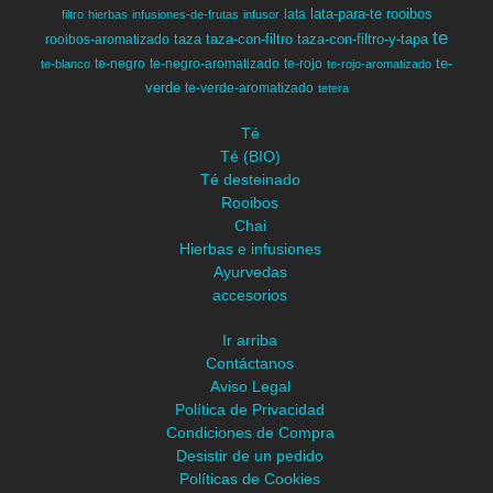
lata-para-te
rooibos
lata
filtro
hierbas
infusiones-de-frutas
infusor
te
taza
taza-con-filtro
taza-con-filtro-y-tapa
rooibos-aromatizado
te-
te-negro
te-negro-aromatizado
te-rojo
te-blanco
te-rojo-aromatizado
verde
te-verde-aromatizado
tetera
Té
Té (BIO)
Té desteinado
Rooibos
Chai
Hierbas e infusiones
Ayurvedas
accesorios
Ir arriba
Contáctanos
Aviso Legal
Política de Privacidad
Condiciones de Compra
Desistir de un pedido
Políticas de Cookies