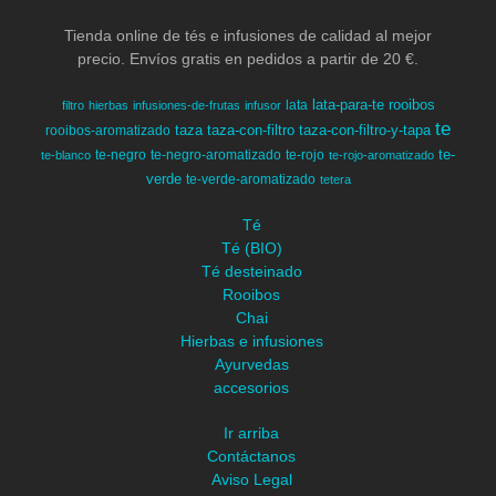
Tienda online de tés e infusiones de calidad al mejor
precio. Envíos gratis en pedidos a partir de 20 €.
lata-para-te
rooibos
lata
filtro
hierbas
infusiones-de-frutas
infusor
te
taza
taza-con-filtro
taza-con-filtro-y-tapa
rooibos-aromatizado
te-
te-negro
te-negro-aromatizado
te-rojo
te-blanco
te-rojo-aromatizado
verde
te-verde-aromatizado
tetera
Té
Té (BIO)
Té desteinado
Rooibos
Chai
Hierbas e infusiones
Ayurvedas
accesorios
Ir arriba
Contáctanos
Aviso Legal