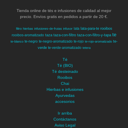
Tienda online de tés e infusiones de calidad al mejor
precio. Envíos gratis en pedidos a partir de 20 €.
lata-para-te
rooibos
lata
filtro
hierbas
infusiones-de-frutas
infusor
te
taza
taza-con-filtro
taza-con-filtro-y-tapa
rooibos-aromatizado
te-
te-negro
te-negro-aromatizado
te-rojo
te-blanco
te-rojo-aromatizado
verde
te-verde-aromatizado
tetera
Té
Té (BIO)
Té desteinado
Rooibos
Chai
Hierbas e infusiones
Ayurvedas
accesorios
Ir arriba
Contáctanos
Aviso Legal