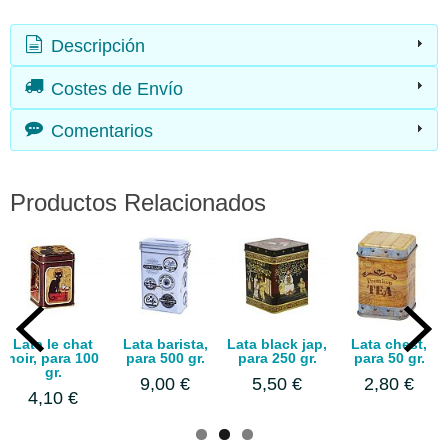
Descripción
Costes de Envío
Comentarios
Productos Relacionados
Lata black jap,
Lata chest,
Lata garden,
Lata le chat
para 250 gr.
para 50 gr.
para 50 gr.
noir, para 50
gr.
5,50 €
2,80 €
2,80 €
2,80 €