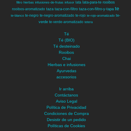
lata-para-te
rooibos
lata
filtro
hierbas
infusiones-de-frutas
infusor
te
taza
taza-con-filtro
taza-con-filtro-y-tapa
rooibos-aromatizado
te-
te-negro
te-negro-aromatizado
te-rojo
te-blanco
te-rojo-aromatizado
verde
te-verde-aromatizado
tetera
Té
Té (BIO)
Té desteinado
Rooibos
Chai
Hierbas e infusiones
Ayurvedas
accesorios
Ir arriba
Contáctanos
Aviso Legal
Política de Privacidad
Condiciones de Compra
Desistir de un pedido
Políticas de Cookies