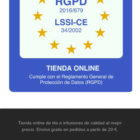
Tienda online de tés e infusiones de calidad al mejor
precio. Envíos gratis en pedidos a partir de 20 €.