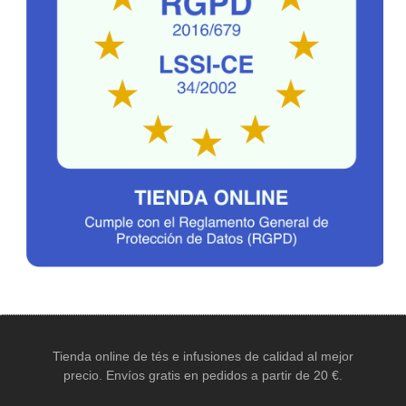
Tienda online de tés e infusiones de calidad al mejor
precio. Envíos gratis en pedidos a partir de 20 €.