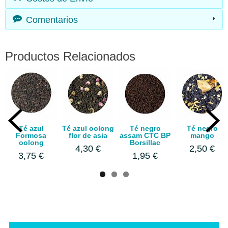
Comentarios
Productos Relacionados
Té azul
Té azul oolong
Té negro
Té negro
Formosa
flor de asia
assam CTC BP
mango
oolong
Borsillac
4,30 €
2,50 €
3,75 €
1,95 €