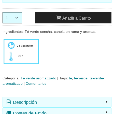
Añadir a Carrito
Ingredientes: Té verde sencha, canela en rama y aromas.
Categoría:
Té verde aromatizado
|
Tags:
te
te-verde
te-verde-
aromatizado
|
Comentarios
Descripción
Costes de Envío