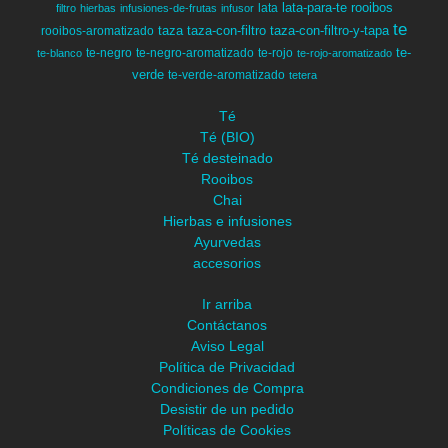
lata-para-te
rooibos
lata
filtro
hierbas
infusiones-de-frutas
infusor
te
taza
taza-con-filtro
taza-con-filtro-y-tapa
rooibos-aromatizado
te-
te-negro
te-negro-aromatizado
te-rojo
te-blanco
te-rojo-aromatizado
verde
te-verde-aromatizado
tetera
Té
Té (BIO)
Té desteinado
Rooibos
Chai
Hierbas e infusiones
Ayurvedas
accesorios
Ir arriba
Contáctanos
Aviso Legal
Política de Privacidad
Condiciones de Compra
Desistir de un pedido
Políticas de Cookies