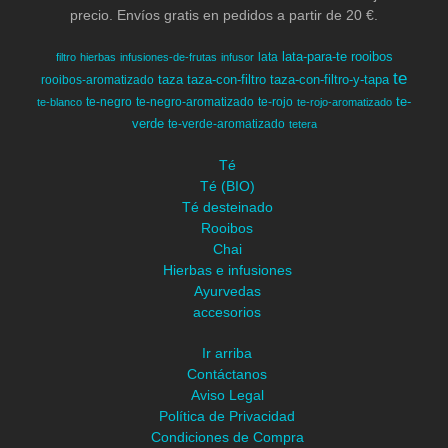
precio. Envíos gratis en pedidos a partir de 20 €.
lata-para-te
rooibos
lata
filtro
hierbas
infusiones-de-frutas
infusor
te
taza
taza-con-filtro
taza-con-filtro-y-tapa
rooibos-aromatizado
te-
te-negro
te-negro-aromatizado
te-rojo
te-blanco
te-rojo-aromatizado
verde
te-verde-aromatizado
tetera
Té
Té (BIO)
Té desteinado
Rooibos
Chai
Hierbas e infusiones
Ayurvedas
accesorios
Ir arriba
Contáctanos
Aviso Legal
Política de Privacidad
Condiciones de Compra