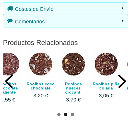
Costes de Envío
Comentarios
Productos Relacionados
Rooibos coco
Rooibos
Rooibos piña
Rooibos
e
chocolate
nueces
colada
stevia love
crocanti
3,20 €
3,05 €
3,10 €
3,70 €