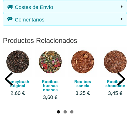
Costes de Envío
Comentarios
Productos Relacionados
Honeybush
Rooibos
Rooibos
Rooibos
original
buenas
canela
chocolate
noches
2,60 €
3,25 €
3,45 €
3,60 €