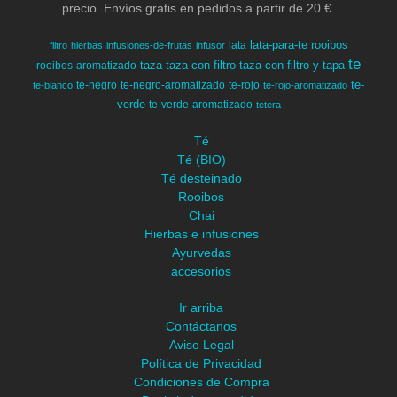
precio. Envíos gratis en pedidos a partir de 20 €.
lata-para-te
rooibos
lata
filtro
hierbas
infusiones-de-frutas
infusor
te
taza
taza-con-filtro
taza-con-filtro-y-tapa
rooibos-aromatizado
te-
te-negro
te-negro-aromatizado
te-rojo
te-blanco
te-rojo-aromatizado
verde
te-verde-aromatizado
tetera
Té
Té (BIO)
Té desteinado
Rooibos
Chai
Hierbas e infusiones
Ayurvedas
accesorios
Ir arriba
Contáctanos
Aviso Legal
Política de Privacidad
Condiciones de Compra