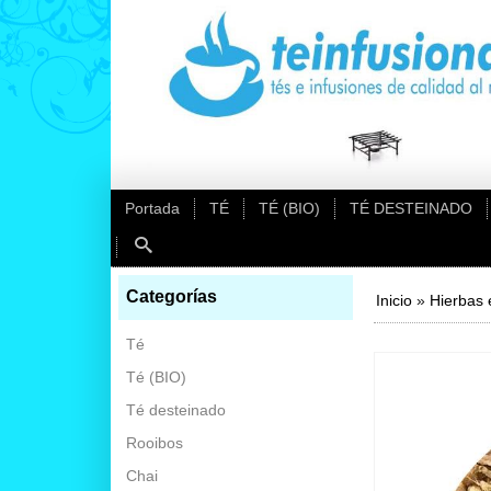
Portada
TÉ
TÉ (BIO)
TÉ DESTEINADO
Categorías
Inicio
»
Hierbas 
Té
Té (BIO)
Té desteinado
Rooibos
Chai