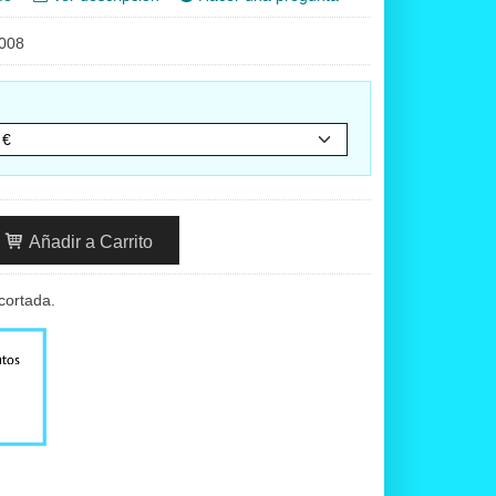
008
Añadir a Carrito
cortada.