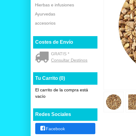
Hierbas e infusiones
Ayurvedas
accesorios
Costes de Envío
GRATIS *
Consultar Destinos
Tu Carrito (0)
El carrito de la compra está
vacío
Redes Sociales
Facebook