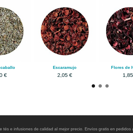
 caballo
Escaramujo
Flores de 
0 €
2,05 €
1,85
e tés e infusiones de calidad al mejor precio. Envíos gratis en pedidos a