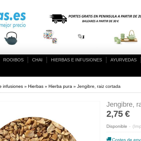
ROOIBOS
CHAI
HIERBAS E INFUSIONES
AYURVEDAS
e infusiones
»
Hierbas
»
Hierba pura
»
Jengibre, raiz cortada
Jengibre, r
2,75 €
Disponible
-
(Imp
Costes de env