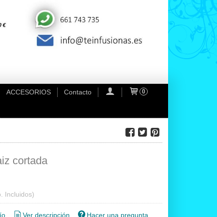
ACCESORIOS
Contacto
0
aiz cortada
. Incluidos)
ío
Ver descripción
Hacer una pregunta