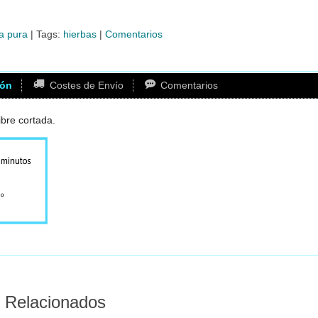
a pura
|
Tags:
hierbas
|
Comentarios
ión
Costes de Envío
Comentarios
ibre cortada.
 Relacionados