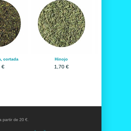
, cortada
Hinojo
Jengibre, rai
 €
1,70 €
2,75 
 partir de 20 €.