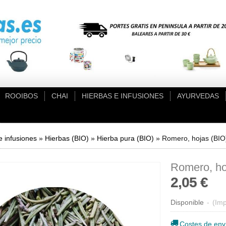
ROOIBOS
CHAI
HIERBAS E INFUSIONES
AYURVEDAS
e infusiones
»
Hierbas (BIO)
»
Hierba pura (BIO)
»
Romero, hojas (BIO
Romero, ho
2,05 €
Disponible
-
(Imp
Costes de env