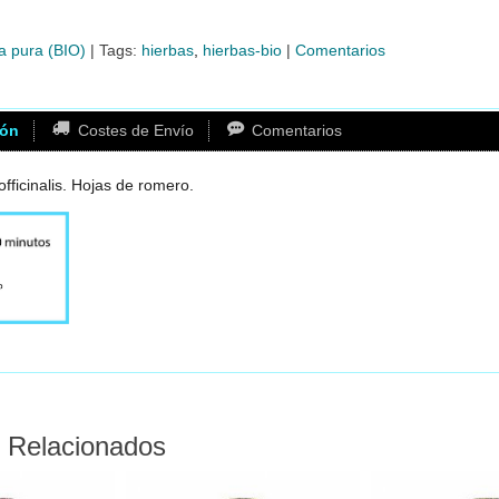
a pura (BIO)
|
Tags:
hierbas
hierbas-bio
|
Comentarios
ión
Costes de Envío
Comentarios
fficinalis. Hojas de romero.
 Relacionados