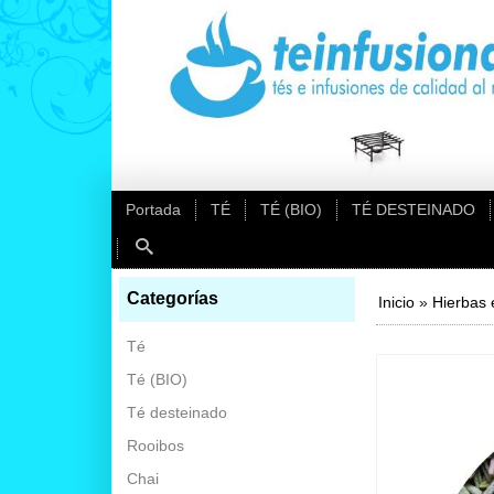
Portada
TÉ
TÉ (BIO)
TÉ DESTEINADO
Categorías
Inicio
»
Hierbas 
Té
Té (BIO)
Té desteinado
Rooibos
Chai