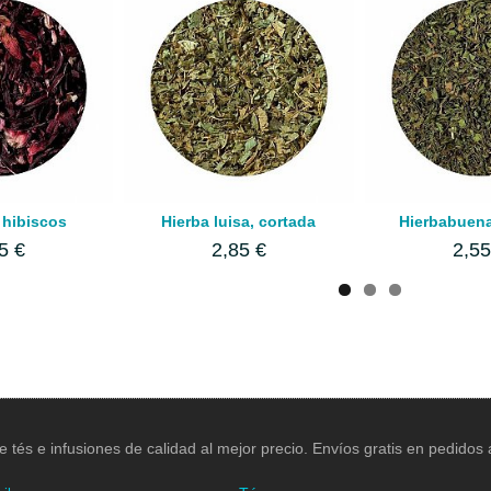
 hibiscos
Hierba luisa, cortada
Hierbabuena
5 €
2,85 €
2,55
e tés e infusiones de calidad al mejor precio. Envíos gratis en pedidos a