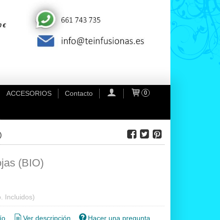
ACCESORIOS
Contacto
0
)
jas (BIO)
. Incluidos)
ío
Ver descripción
Hacer una pregunta