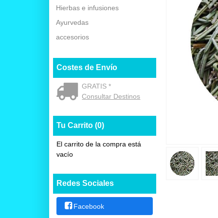
Hierbas e infusiones
Ayurvedas
accesorios
Costes de Envío
GRATIS *
Consultar Destinos
Tu Carrito (0)
El carrito de la compra está
vacío
Redes Sociales
Facebook