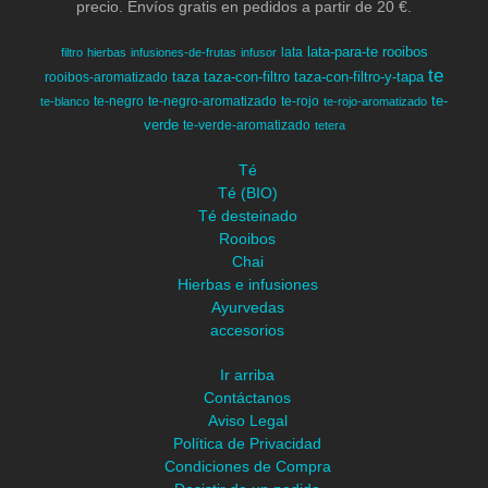
precio. Envíos gratis en pedidos a partir de 20 €.
lata-para-te
rooibos
lata
filtro
hierbas
infusiones-de-frutas
infusor
te
taza
taza-con-filtro
taza-con-filtro-y-tapa
rooibos-aromatizado
te-
te-negro
te-negro-aromatizado
te-rojo
te-blanco
te-rojo-aromatizado
verde
te-verde-aromatizado
tetera
Té
Té (BIO)
Té desteinado
Rooibos
Chai
Hierbas e infusiones
Ayurvedas
accesorios
Ir arriba
Contáctanos
Aviso Legal
Política de Privacidad
Condiciones de Compra