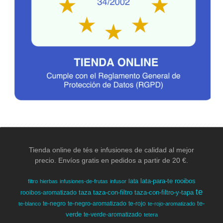
Tienda online de tés e infusiones de calidad al mejor
precio. Envíos gratis en pedidos a partir de 20 €.
lata-para-te
rooibos
lata
filtro
hierbas
infusiones-de-frutas
infusor
te
taza
taza-con-filtro
taza-con-filtro-y-tapa
rooibos-aromatizado
te-
te-negro
te-negro-aromatizado
te-rojo
te-blanco
te-rojo-aromatizado
verde
te-verde-aromatizado
tetera