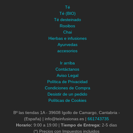
Té
Té (BIO)
Té desteinado
Rooibos
Chai
Hierbas e infusiones
Ayurvedas
accesorios
Ir arriba
Contáctanos
Aviso Legal
Política de Privacidad
Condiciones de Compra
Desistir de un pedido
Políticas de Cookies
Bº las tiendas 1A - 39608 Igollo de Camargo, Cantabria -
(España) | info@teinfusionas.es |
661743735
Horario:
9:00 a 19:00 |
Tiempo de Entrega:
2-5 dias
(*) Precios con Impuestos incluidos