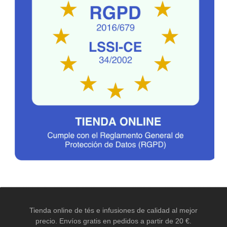
Tienda online de tés e infusiones de calidad al mejor
precio. Envíos gratis en pedidos a partir de 20 €.