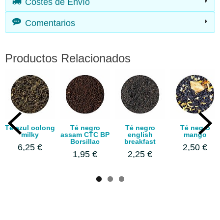
Costes de Envío
Comentarios
Productos Relacionados
Té azul oolong
Té negro
Té negro
Té negro
milky
assam CTC BP
english
mango
Borsillac
breakfast
6,25 €
2,50 €
1,95 €
2,25 €