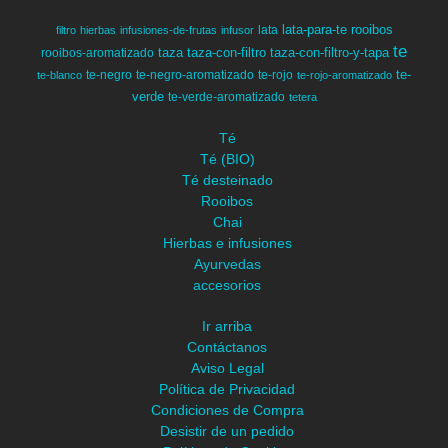
lata-para-te
rooibos
lata
filtro
hierbas
infusiones-de-frutas
infusor
te
taza
taza-con-filtro
taza-con-filtro-y-tapa
rooibos-aromatizado
te-
te-negro
te-negro-aromatizado
te-rojo
te-blanco
te-rojo-aromatizado
verde
te-verde-aromatizado
tetera
Té
Té (BIO)
Té desteinado
Rooibos
Chai
Hierbas e infusiones
Ayurvedas
accesorios
Ir arriba
Contáctanos
Aviso Legal
Política de Privacidad
Condiciones de Compra
Desistir de un pedido