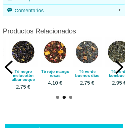
Comentarios
Productos Relacionados
Té negro
Té rojo mango
Té verde
Té verde
melocotón
rosas
buenos dias
kombuch
albaricoque
4,10 €
2,75 €
2,95 €
2,75 €