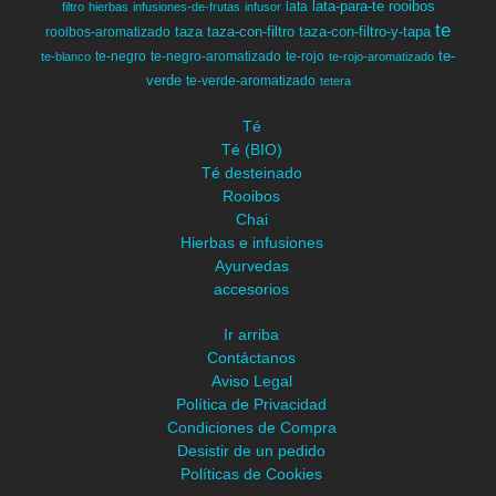
lata-para-te
rooibos
lata
filtro
hierbas
infusiones-de-frutas
infusor
te
taza
taza-con-filtro
taza-con-filtro-y-tapa
rooibos-aromatizado
te-
te-negro
te-negro-aromatizado
te-rojo
te-blanco
te-rojo-aromatizado
verde
te-verde-aromatizado
tetera
Té
Té (BIO)
Té desteinado
Rooibos
Chai
Hierbas e infusiones
Ayurvedas
accesorios
Ir arriba
Contáctanos
Aviso Legal
Política de Privacidad
Condiciones de Compra
Desistir de un pedido
Políticas de Cookies