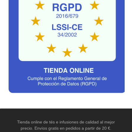
Tienda online de tés e infusiones de calidad al mejor
precio. Envíos gratis en pedidos a partir de 20 €.