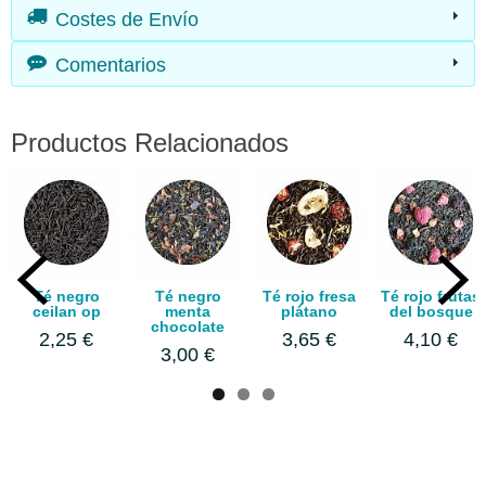
Costes de Envío
Comentarios
Productos Relacionados
Té negro
Té negro
Té rojo fresa
Té rojo frutas
ceilan op
menta
plátano
del bosque
chocolate
2,25 €
3,65 €
4,10 €
3,00 €