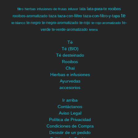
lata-para-te
rooibos
lata
filtro
hierbas
infusiones-de-frutas
infusor
te
taza
taza-con-filtro
taza-con-filtro-y-tapa
rooibos-aromatizado
te-
te-negro
te-negro-aromatizado
te-rojo
te-blanco
te-rojo-aromatizado
verde
te-verde-aromatizado
tetera
Té
Té (BIO)
Té desteinado
Rooibos
Chai
Hierbas e infusiones
Ayurvedas
accesorios
Ir arriba
Contáctanos
Aviso Legal
Política de Privacidad
Condiciones de Compra
Desistir de un pedido