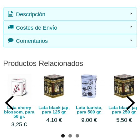
Descripción
Costes de Envío
Comentarios
Productos Relacionados
Lata cherry
Lata black jap,
Lata barista,
Lata black jap,
blossom, para
para 125 gr.
para 500 gr.
para 250 gr.
50 gr.
4,10 €
9,00 €
5,50 €
3,25 €