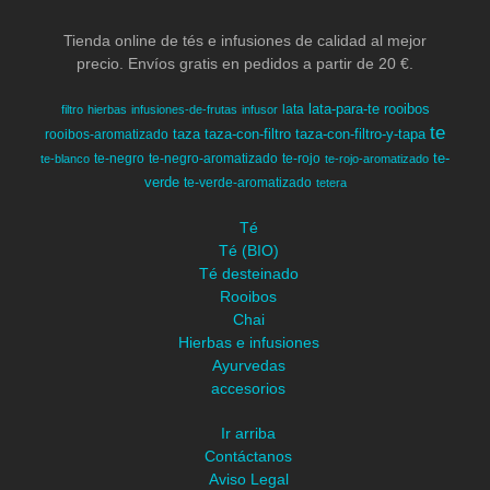
Tienda online de tés e infusiones de calidad al mejor
precio. Envíos gratis en pedidos a partir de 20 €.
lata-para-te
rooibos
lata
filtro
hierbas
infusiones-de-frutas
infusor
te
taza
taza-con-filtro
taza-con-filtro-y-tapa
rooibos-aromatizado
te-
te-negro
te-negro-aromatizado
te-rojo
te-blanco
te-rojo-aromatizado
verde
te-verde-aromatizado
tetera
Té
Té (BIO)
Té desteinado
Rooibos
Chai
Hierbas e infusiones
Ayurvedas
accesorios
Ir arriba
Contáctanos
Aviso Legal